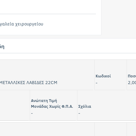
γαλεία χειρουργείου
δη
Κωδικοί
Ποσ
 ΜΕΤΑΛΛΙΚΕΣ ΛΑΒΙΔΕΣ 22CM
-
2,0
Ανώτατη Τιμή
Μονάδας Χωρίς Φ.Π.Α.
Σχόλια
-
-