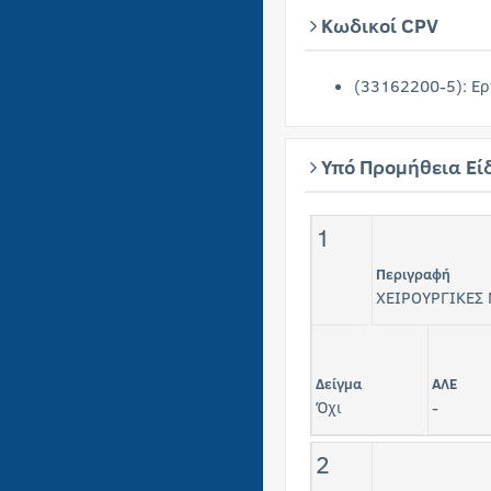
Κωδικοί CPV
(33162200-5): Ερ
Υπό Προμήθεια Εί
1
Περιγραφή
ΧΕΙΡΟΥΡΓΙΚΕΣ
Δείγμα
ΑΛΕ
Όχι
-
2