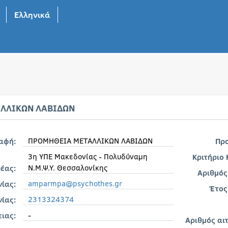
Ελληνικά
ΛΛΙΚΩΝ ΛΑΒΙΔΩΝ
ΠΡΟΜΗΘΕΙΑ ΜΕΤΑΛΛΙΚΩΝ ΛΑΒΙΔΩΝ
ραφή:
Πρ
3η ΥΠΕ Μακεδονίας - Πολυδύναμη
Κριτήριο
Ν.Μ.Ψ.Υ. Θεσσαλονίκης
έας:
Αριθμός
amparmpa@psychothes.gr
νίας:
Έτος
2313324374
ίας:
-
ιας:
Αριθμός αι