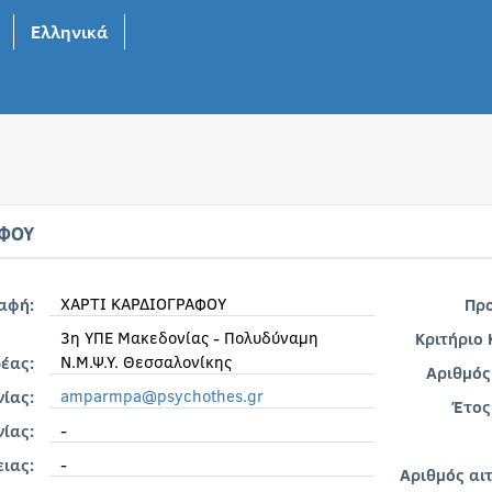
Ελληνικά
ΦΟΥ
ΧΑΡΤΙ ΚΑΡΔΙΟΓΡΑΦΟΥ
ραφή:
Πρ
3η ΥΠΕ Μακεδονίας - Πολυδύναμη
Κριτήριο
Ν.Μ.Ψ.Υ. Θεσσαλονίκης
έας:
Αριθμός
amparmpa@psychothes.gr
νίας:
Έτος
-
ίας:
-
ιας:
Αριθμός αι