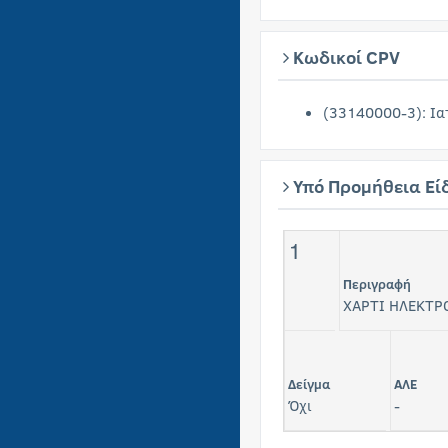
Κωδικοί CPV
(33140000-3): Ια
Υπό Προμήθεια Εί
1
Περιγραφή
ΧΑΡΤΙ ΗΛΕΚΤΡ
Δείγμα
ΑΛΕ
Όχι
-