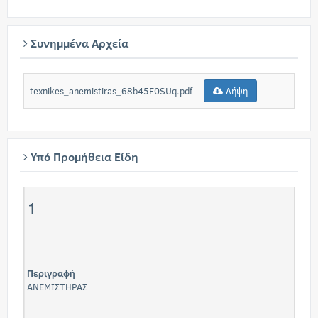
Συνημμένα Αρχεία
texnikes_anemistiras_68b45F0SUq.pdf
Λήψη
Υπό Προμήθεια Είδη
1
Περιγραφή
ΑΝΕΜΙΣΤΗΡΑΣ