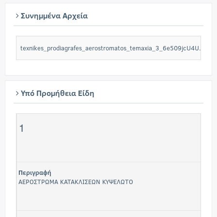
Συνημμένα Αρχεία
texnikes_prodiagrafes_aerostromatos_temaxia_3_6e509jcU4U.pdf
Υπό Προμήθεια Είδη
1
Περιγραφή
ΑΕΡΟΣΤΡΩΜΑ ΚΑΤΑΚΛΙΣΕΩΝ ΚΥΨΕΛΩΤΟ