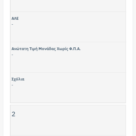
ΑΛΕ
-
Ανώτατη Τιμή Μονάδας Χωρίς Φ.Π.Α.
-
Σχόλια
-
2