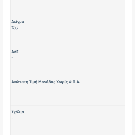
Δείγμα
Όχι
ΑΛΕ
-
Ανώτατη Τιμή Μονάδας Χωρίς Φ.Π.Α.
-
Σχόλια
-