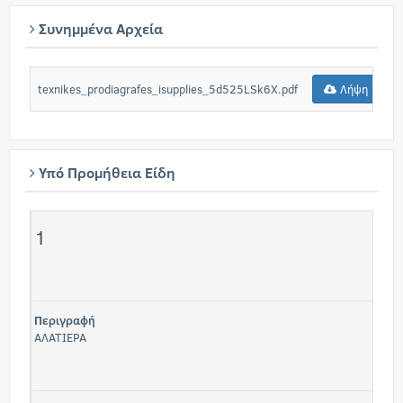
Συνημμένα Αρχεία
texnikes_prodiagrafes_isupplies_5d525LSk6X.pdf
Λήψη
Υπό Προμήθεια Είδη
1
Περιγραφή
ΑΛΑΤΙΕΡΑ