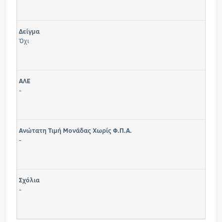
Δείγμα
Όχι
ΑΛΕ
-
Ανώτατη Τιμή Μονάδας Χωρίς Φ.Π.Α.
-
Σχόλια
-