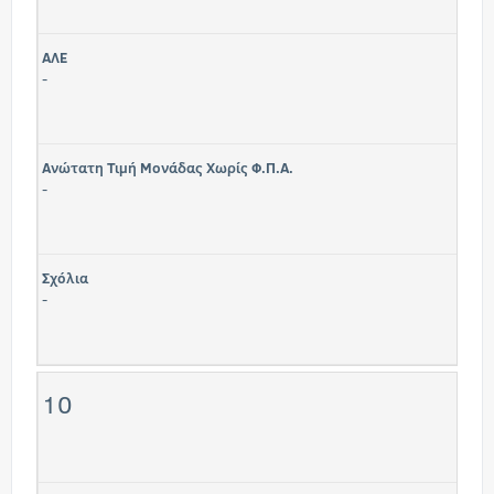
ΑΛΕ
-
Ανώτατη Τιμή Μονάδας Χωρίς Φ.Π.Α.
-
Σχόλια
-
10