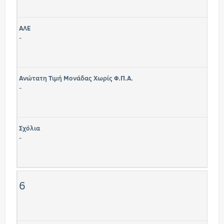
ΑΛΕ
-
Ανώτατη Τιμή Μονάδας Χωρίς Φ.Π.Α.
-
Σχόλια
-
6